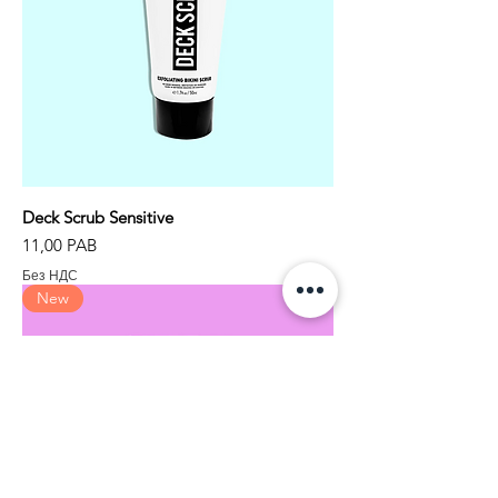
Deck Scrub Sensitive
Цена
11,00 PAB
Без НДС
New