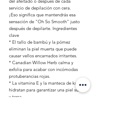
del afeitado o después de cada
servicio de depilación con cera.
¡Eso significa que mantendrás esa
sensación de "Oh So Smooth" justo
después de depilarte. Ingredientes
clave
* El tallo de bambú y la pómez
eliminan la piel muerta que puede
causar vellos encarnados irritantes.
* Canadian Willow Herb calma y
exfolia para acabar con incómodas
protuberancias rojas.
* La vitamina E y la manteca de karité
hidratan para garantizar una piel suave
y tersa.
* Sin parabenos, sin crueldad y vegano
Exfoliante para el área de
bikini y axilas