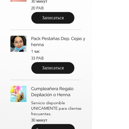
30 минут
20
20 PAB
панамских
бальбоа
Записаться
Pack Pestañas Dep. Cejas y
henna
1 час
33
33 PAB
панамских
бальбоа
Записаться
Cumpleañera Regalo
Depilación o Henna
Servicio disponible
UNICAMENTE para clientas
frecuentes.
30 минут