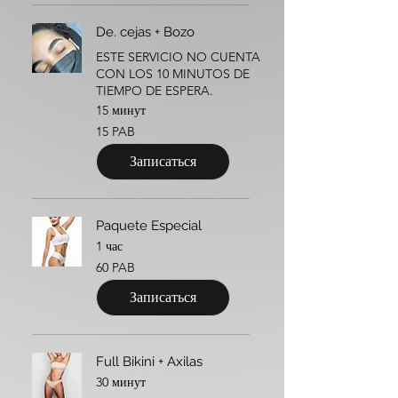
De. cejas + Bozo
ESTE SERVICIO NO CUENTA
CON LOS 10 MINUTOS DE
TIEMPO DE ESPERA.
15 минут
15
15 PAB
панамских
бальбоа
Записаться
Paquete Especial
1 час
60
60 PAB
панамских
бальбоа
Записаться
Full Bikini + Axilas
30 минут
38,50