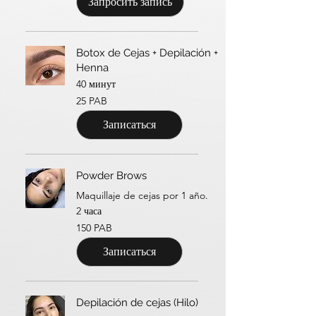
Запросить запись
Botox de Cejas + Depilación +
Henna
40 минут
25
25 PAB
панамских
бальбоа
Записаться
Powder Brows
Maquillaje de cejas por 1 año.
2 часа
150
150 PAB
панамских
бальбоа
Записаться
Depilación de cejas (Hilo)