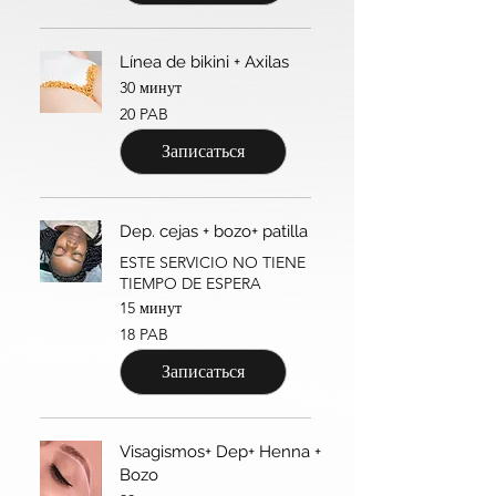
Línea de bikini + Axilas
30 минут
20
20 PAB
панамских
бальбоа
Записаться
Dep. cejas + bozo+ patilla
ESTE SERVICIO NO TIENE
TIEMPO DE ESPERA
15 минут
18
18 PAB
панамских
бальбоа
Записаться
Visagismos+ Dep+ Henna +
Bozo