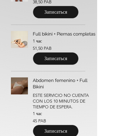
38,50 PAB
панамского
бальбоа
Записаться
Full bikini + Piernas completas
1 час
51,50
51,50 PAB
панамского
бальбоа
Записаться
Abdomen femenino + Full
Bikini
ESTE SERVICIO NO CUENTA
CON LOS 10 MINUTOS DE
TIEMPO DE ESPERA.
1 час
45
45 PAB
панамских
бальбоа
Записаться