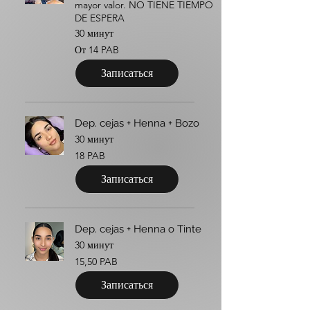
mayor valor. NO TIENE TIEMPO
DE ESPERA
30 минут
От
От 14 PAB
14
панамских
бальбоа
Записаться
Dep. cejas + Henna + Bozo
30 минут
18
18 PAB
панамских
бальбоа
Записаться
Dep. cejas + Henna o Tinte
30 минут
15,50
15,50 PAB
панамского
бальбоа
Записаться