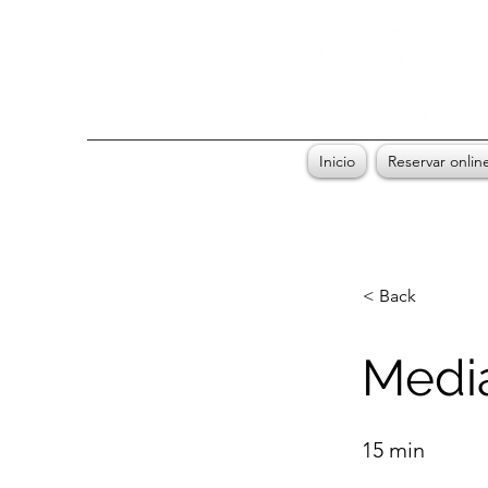
Inicio
Reservar onlin
< Back
Media
15 min