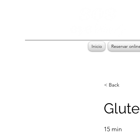
Inicio
Reservar onlin
< Back
Glute
15 min