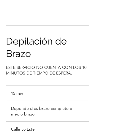
Depilación de
Brazo
ESTE SERVICIO NO CUENTA CON LOS 10
MINUTOS DE TIEMPO DE ESPERA.
15 min
1
5
Depende
si
Depende si es brazo completo o
es
m
brazo
medio brazo
i
completo
o
n
medio
brazo
Calle 55 Este