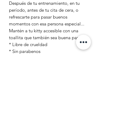
Después de tu entrenamiento, en tu
período, antes de tu cita de cera, o
refrescarte para pasar buenos
momentos con esa persona especial...
Mantén a tu kitty accesible con una
toallita que también sea buena para ti.
* Libre de crueldad
* Sin parabenos
* Sin alcohol
* Sin fragancia
* Biodegradable
SOS EYEBROWS