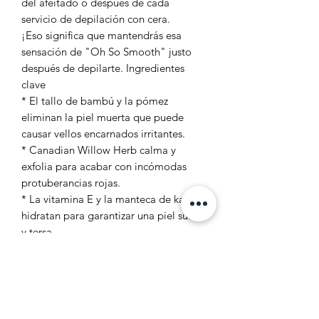
del afeitado o después de cada
servicio de depilación con cera.
¡Eso significa que mantendrás esa
sensación de "Oh So Smooth" justo
después de depilarte. Ingredientes
clave
* El tallo de bambú y la pómez
eliminan la piel muerta que puede
causar vellos encarnados irritantes.
* Canadian Willow Herb calma y
exfolia para acabar con incómodas
protuberancias rojas.
* La vitamina E y la manteca de karité
hidratan para garantizar una piel suave
y tersa.
* Sin parabenos, sin crueldad y vegano
Exfoliante para el área de
bikini y axilas